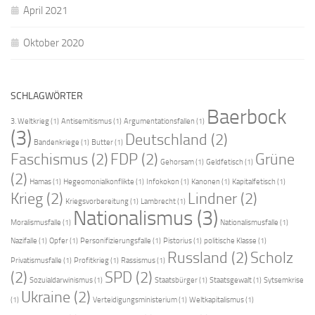
April 2021
Oktober 2020
SCHLAGWÖRTER
Baerbock
3. Weltkrieg
(1)
Antisemitismus
(1)
Argumentationsfallen
(1)
(3)
Deutschland
(2)
Bandenkriege
(1)
Butter
(1)
Faschismus
(2)
FDP
(2)
Grüne
Gehorsam
(1)
Geldfetisch
(1)
(2)
Hamas
(1)
Hegeomonialkonflikte
(1)
Infokokon
(1)
Kanonen
(1)
Kapitalfetisch
(1)
Krieg
(2)
Lindner
(2)
Kriegsvorbereitung
(1)
Lambrecht
(1)
Nationalismus
(3)
Moralismusfalle
(1)
Nationalismusfalle
(1)
Nazifalle
(1)
Opfer
(1)
Personifizierungsfalle
(1)
Pistorius
(1)
politische Klasse
(1)
Russland
(2)
Scholz
Privatismusfalle
(1)
Profitkrieg
(1)
Rassismus
(1)
(2)
SPD
(2)
Sozuialdarwinismus
(1)
Staatsbürger
(1)
Staatsgewalt
(1)
Sytsemkrise
Ukraine
(2)
(1)
Verteidigungsministerium
(1)
Weltkapitalismus
(1)