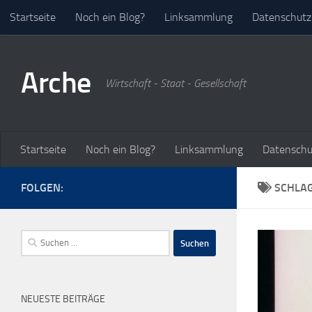
Startseite
Noch ein Blog?
Linksammlung
Datenschutz
Zum Inhalt springen
Arche
Wirtschaft - Staat - Gesellschaft
Startseite
Noch ein Blog?
Linksammlung
Datenschu
FOLGEN:
SCHLA
Suchen
nach:
NEUESTE BEITRÄGE