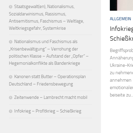
Staatsgewalt(en), Nationalismus,
Sozialdarwinismus, Rassismus,
ALLGEMEIN
Antisemitismus, Faschismus – Weltlage,
Infokrie
Weltkriegsgefahr, Systemkrise
Schießk
Nationalismus und Faschismus als
„Krisenbewältigung“ – Verrohung der
Begriffspro
politischen Klasse – Aufstand der „Opfer“ –
Annäherung
Hegemonialkonflikte als Bandenkriege
Ukraine-Kr
zu nehmen
Kanonen statt Butter – Operationsplan
annehmen ka
Deutschland – Friedensbewegung
emotionale
beiseite zu..
Zeitenwende – Lambrecht macht mobil
Infokrieg – Profitkrieg – Schießkrieg