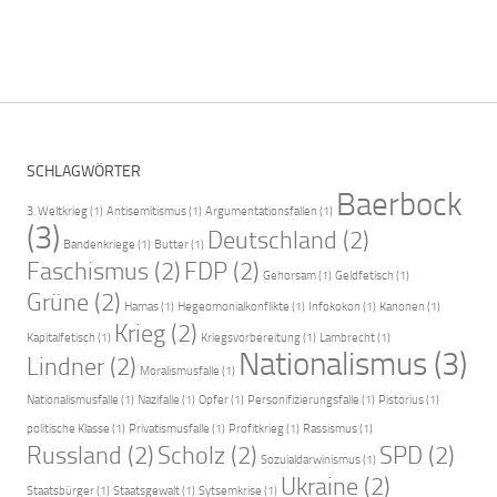
SCHLAGWÖRTER
Baerbock
3. Weltkrieg
(1)
Antisemitismus
(1)
Argumentationsfallen
(1)
(3)
Deutschland
(2)
Bandenkriege
(1)
Butter
(1)
Faschismus
(2)
FDP
(2)
Gehorsam
(1)
Geldfetisch
(1)
Grüne
(2)
Hamas
(1)
Hegeomonialkonflikte
(1)
Infokokon
(1)
Kanonen
(1)
Krieg
(2)
Kapitalfetisch
(1)
Kriegsvorbereitung
(1)
Lambrecht
(1)
Nationalismus
(3)
Lindner
(2)
Moralismusfalle
(1)
Nationalismusfalle
(1)
Nazifalle
(1)
Opfer
(1)
Personifizierungsfalle
(1)
Pistorius
(1)
politische Klasse
(1)
Privatismusfalle
(1)
Profitkrieg
(1)
Rassismus
(1)
Russland
(2)
Scholz
(2)
SPD
(2)
Sozuialdarwinismus
(1)
Ukraine
(2)
Staatsbürger
(1)
Staatsgewalt
(1)
Sytsemkrise
(1)