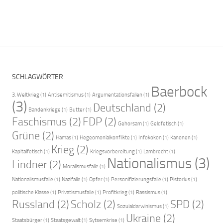
SCHLAGWÖRTER
Baerbock
3. Weltkrieg
(1)
Antisemitismus
(1)
Argumentationsfallen
(1)
(3)
Deutschland
(2)
Bandenkriege
(1)
Butter
(1)
Faschismus
(2)
FDP
(2)
Gehorsam
(1)
Geldfetisch
(1)
Grüne
(2)
Hamas
(1)
Hegeomonialkonflikte
(1)
Infokokon
(1)
Kanonen
(1)
Krieg
(2)
Kapitalfetisch
(1)
Kriegsvorbereitung
(1)
Lambrecht
(1)
Nationalismus
(3)
Lindner
(2)
Moralismusfalle
(1)
Nationalismusfalle
(1)
Nazifalle
(1)
Opfer
(1)
Personifizierungsfalle
(1)
Pistorius
(1)
politische Klasse
(1)
Privatismusfalle
(1)
Profitkrieg
(1)
Rassismus
(1)
Russland
(2)
Scholz
(2)
SPD
(2)
Sozuialdarwinismus
(1)
Ukraine
(2)
Staatsbürger
(1)
Staatsgewalt
(1)
Sytsemkrise
(1)