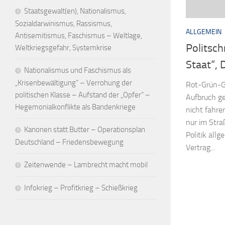
Staatsgewalt(en), Nationalismus,
Sozialdarwinismus, Rassismus,
ALLGEMEIN
Antisemitismus, Faschismus – Weltlage,
Politsch
Weltkriegsgefahr, Systemkrise
Staat“, 
Nationalismus und Faschismus als
„Krisenbewältigung“ – Verrohung der
Rot-Grün-Ge
politischen Klasse – Aufstand der „Opfer“ –
Aufbruch ge
Hegemonialkonflikte als Bandenkriege
nicht fahre
nur im Stra
Kanonen statt Butter – Operationsplan
Politik all
Deutschland – Friedensbewegung
Vertrag...
Zeitenwende – Lambrecht macht mobil
Infokrieg – Profitkrieg – Schießkrieg