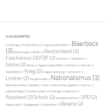
SCHLAGWÖRTER
Baerbock
3. Weltkrieg
(1)
Antisemitismus
(1)
Argumentationsfallen
(1)
(3)
Deutschland
(2)
Bandenkriege
(1)
Butter
(1)
Faschismus
(2)
FDP
(2)
Gehorsam
(1)
Geldfetisch
(1)
Grüne
(2)
Hamas
(1)
Hegeomonialkonflikte
(1)
Infokokon
(1)
Kanonen
(1)
Krieg
(2)
Kapitalfetisch
(1)
Kriegsvorbereitung
(1)
Lambrecht
(1)
Nationalismus
(3)
Lindner
(2)
Moralismusfalle
(1)
Nationalismusfalle
(1)
Nazifalle
(1)
Opfer
(1)
Personifizierungsfalle
(1)
Pistorius
(1)
politische Klasse
(1)
Privatismusfalle
(1)
Profitkrieg
(1)
Rassismus
(1)
Russland
(2)
Scholz
(2)
SPD
(2)
Sozuialdarwinismus
(1)
Ukraine
(2)
Staatsbürger
(1)
Staatsgewalt
(1)
Sytsemkrise
(1)