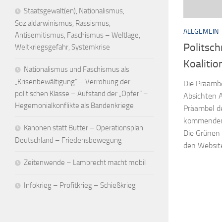
Staatsgewalt(en), Nationalismus,
Sozialdarwinismus, Rassismus,
ALLGEMEIN
Antisemitismus, Faschismus – Weltlage,
Politsch
Weltkriegsgefahr, Systemkrise
Koalitio
Nationalismus und Faschismus als
„Krisenbewältigung“ – Verrohung der
Die Präambe
politischen Klasse – Aufstand der „Opfer“ –
Absichten A
Hegemonialkonflikte als Bandenkriege
Präambel de
kommenden 
Kanonen statt Butter – Operationsplan
Die Grünen 
Deutschland – Friedensbewegung
den Websites
Zeitenwende – Lambrecht macht mobil
Infokrieg – Profitkrieg – Schießkrieg