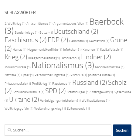
SCHLAGWÖRTER
Baerbock
3. Weltkrieg
(1)
Antisemitismus
(1)
Argumentationsfallen
(1)
(3)
Deutschland
(2)
Bandenkriege
(1)
Butter
(1)
Faschismus
(2)
FDP
(2)
Grüne
Gehorsam
(1)
Geldfetisch
(1)
(2)
Hamas
(1)
Hegeomonialkonflikte
(1)
Infokokon
(1)
Kanonen
(1)
Kapitalfetisch
(1)
Krieg
(2)
Lindner
(2)
Kriegsvorbereitung
(1)
Lambrecht
(1)
Nationalismus
(3)
Moralismusfalle
(1)
Nationalismusfalle
(1)
Nazifalle
(1)
Opfer
(1)
Personifizierungsfalle
(1)
Pistorius
(1)
politische Klasse
(1)
Russland
(2)
Scholz
Privatismusfalle
(1)
Profitkrieg
(1)
Rassismus
(1)
(2)
SPD
(2)
Sozuialdarwinismus
(1)
Staatsbürger
(1)
Staatsgewalt
(1)
Sytsemkrise
Ukraine
(2)
(1)
Verteidigungsministerium
(1)
Weltkapitalismus
(1)
Weltkriegsgefahr
(1)
Weltordnungskrieg
(1)
Zeitenwende
(1)
Suchen
nach: