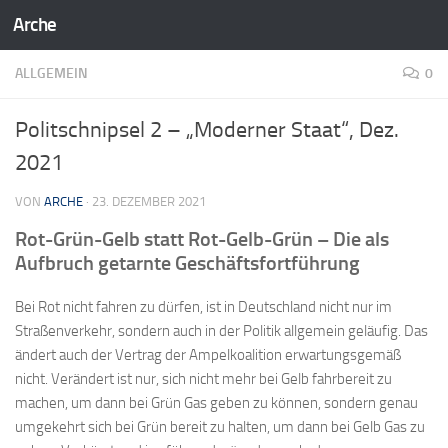
Arche
Zum Inhalt springen
ALLGEMEIN
0
Politschnipsel 2 – „Moderner Staat“, Dez.
2021
VON
ARCHE
·
23. DEZEMBER 2021
Rot-Grün-Gelb statt Rot-Gelb-Grün
– Die als
Aufbruch getarnte Geschäftsfortführung
Bei Rot nicht fahren zu dürfen, ist in Deutschland nicht nur im
Straßenverkehr, sondern auch in der Politik allgemein geläufig. Das
ändert auch der Vertrag der Ampelkoalition erwartungsgemäß
nicht. Verändert ist nur, sich nicht mehr bei Gelb fahrbereit zu
machen, um dann bei Grün Gas geben zu können, sondern genau
umgekehrt sich bei Grün bereit zu halten, um dann bei Gelb Gas zu