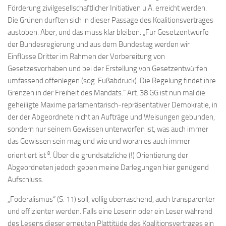
Förderung zivilgesellschaftlicher Initiativen u.Ä. erreicht werden.
Die Grünen durften sich in dieser Passage des Koalitionsvertrages
austoben. Aber, und das muss klar bleiben: „Für Gesetzentwürfe
der Bundesregierung und aus dem Bundestag werden wir
Einflüsse Dritter im Rahmen der Vorbereitung von
Gesetzesvorhaben und bei der Erstellung von Gesetzentwürfen
umfassend offenlegen (sog. Fußabdruck). Die Regelung findet ihre
Grenzen in der Freiheit des Mandats.“ Art. 38 GG ist nun mal die
geheiligte Maxime parlamentarisch-repräsentativer Demokratie, in
der der Abgeordnete nicht an Aufträge und Weisungen gebunden,
sondern nur seinem Gewissen unterworfen ist, was auch immer
das Gewissen sein mag und wie und woran es auch immer
8
orientiert ist
. Über die grundsätzliche (!) Orientierung der
Abgeordneten jedoch geben meine Darlegungen hier genügend
Aufschluss.
„Föderalismus“ (S. 11) soll, völlig überraschend, auch transparenter
und effizienter werden. Falls eine Leserin oder ein Leser während
des Lesens dieser erneuten Plattitüde des Koalitionsvertrages ein