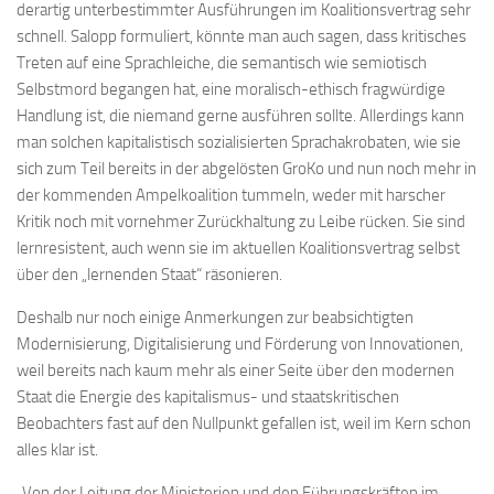
derartig unterbestimmter Ausführungen im Koalitionsvertrag sehr
schnell. Salopp formuliert, könnte man auch sagen, dass kritisches
Treten auf eine Sprachleiche, die semantisch wie semiotisch
Selbstmord begangen hat, eine moralisch-ethisch fragwürdige
Handlung ist, die niemand gerne ausführen sollte. Allerdings kann
man solchen kapitalistisch sozialisierten Sprachakrobaten, wie sie
sich zum Teil bereits in der abgelösten GroKo und nun noch mehr in
der kommenden Ampelkoalition tummeln, weder mit harscher
Kritik noch mit vornehmer Zurückhaltung zu Leibe rücken. Sie sind
lernresistent, auch wenn sie im aktuellen Koalitionsvertrag selbst
über den „lernenden Staat“ räsonieren.
Deshalb nur noch einige Anmerkungen zur beabsichtigten
Modernisierung, Digitalisierung und Förderung von Innovationen,
weil bereits nach kaum mehr als einer Seite über den modernen
Staat die Energie des kapitalismus- und staatskritischen
Beobachters fast auf den Nullpunkt gefallen ist, weil im Kern schon
alles klar ist.
„Von der Leitung der Ministerien und den Führungskräften im