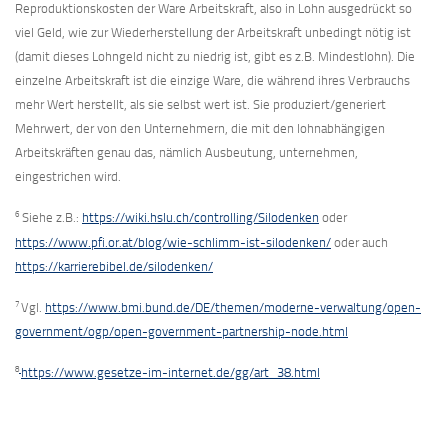
Reproduktionskosten der Ware Arbeitskraft, also in Lohn ausgedrückt so
viel Geld, wie zur Wiederherstellung der Arbeitskraft unbedingt nötig ist
(damit dieses Lohngeld nicht zu niedrig ist, gibt es z.B. Mindestlohn). Die
einzelne Arbeitskraft ist die einzige Ware, die während ihres Verbrauchs
mehr Wert herstellt, als sie selbst wert ist. Sie produziert/generiert
Mehrwert, der von den Unternehmern, die mit den lohnabhängigen
Arbeitskräften genau das, nämlich Ausbeutung, unternehmen,
eingestrichen wird.
6
Siehe z.B.:
https://wiki.hslu.ch/controlling/Silodenken
oder
https://www.pfi.or.at/blog/wie-schlimm-ist-silodenken/
oder auch
https://karrierebibel.de/silodenken/
7
Vgl.
https://www.bmi.bund.de/DE/themen/moderne-verwaltung/open-
government/ogp/open-government-partnership-node.html
8
https://www.gesetze-im-internet.de/gg/art_38.html