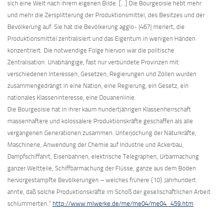
sich eine Welt nach ihrem eigenen Bilde. […] Die Bourgeoisie hebt mehr
und mehr die Zersplitterung der Produktionsmittel, des Besitzes und der
Bevölkerung auf. Sie hat die Bevölkerung agglo- |467| meriert, die
Produktionsmittel zentralisiert und das Eigentum in wenigen Händen
konzentriert. Die notwendige Folge hiervon war die politische
Zentralisation. Unabhängige, fast nur verbündete Provinzen mit
verschiedenen Interessen, Gesetzen, Regierungen und Zöllen wurden
zusammengedrängt in eine Nation, eine Regierung, ein Gesetz, ein
nationales Klasseninteresse, eine Douanenlinie.
Die Bourgeoisie hat in ihrer kaum hundertjährigen Klassenherrschaft
massenhaftere und kolossalere Produktionskräfte geschaffen als alle
vergangenen Generationen zusammen. Unterjochung der Naturkräfte,
Maschinerie, Anwendung der Chemie auf Industrie und Ackerbau,
Dampfschiffahrt, Eisenbahnen, elektrische Telegraphen, Urbarmachung
ganzer Weltteile, Schiffbarmachung der Flüsse, ganze aus dem Boden
hervorgestampfte Bevölkerungen – welches frühere {10} Jahrhundert
ahnte, daß solche Produktionskräfte im Schoß der gesellschaftlichen Arbeit
schlummerten.“
http://www.mlwerke.de/me/me04/me04_459.htm