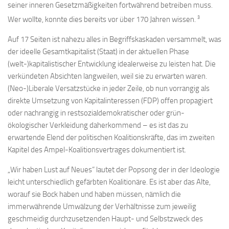
seiner inneren Gesetzmäßigkeiten fortwährend betreiben muss.
3
Wer wollte, konnte dies bereits vor über 170 Jahren wissen.
Auf 17 Seiten ist nahezu alles in Begriffskaskaden versammelt, was
der ideelle Gesamtkapitalist (Staat) in der aktuellen Phase
(welt-)kapitalistischer Entwicklung idealerweise zu leisten hat. Die
verkündeten Absichten langweilen, weil sie zu erwarten waren.
(Neo-)Liberale Versatzstücke in jeder Zeile, ob nun vorrangig als
direkte Umsetzung von Kapitalinteressen (FDP) offen propagiert
oder nachrangig in restsozialdemokratischer oder grün-
ökologischer Verkleidung daherkommend – es ist das zu
erwartende Elend der politischen Koalitionskräfte, das im zweiten
Kapitel des Ampel-Koalitionsvertrages dokumentiert ist.
„Wir haben Lust auf Neues“ lautet der Popsong der in der Ideologie
leicht unterschiedlich gefärbten Koalitionäre. Es ist aber das Alte,
worauf sie Bock haben und haben müssen, nämlich die
immerwährende Umwälzung der Verhältnisse zum jeweilig
geschmeidig durchzusetzenden Haupt- und Selbstzweck des