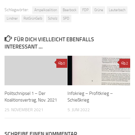
Schlagwörter:
Ampelkoalition
Baerbock
FDP
Grüne
Lauterbach
Lindner
RotGrünGelb
Scholz
SPD
FÜR DICH VIELLEICHT EBENFALLS
INTERESSANT …
0
2
Politschnipsel 1 – Der
Infokrieg – Profitkrieg –
Koalitionsvertrag, Nov. 2021
Schießkrieg
25. NOVEMBER 2021
5. JUNI 2022
SCHREIBE EINEN KOMMENTAR