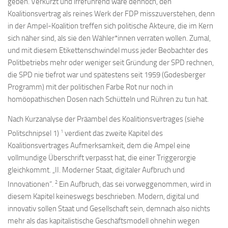
geben. Verkürzt und irreführend wäre dennoch, den
Koalitionsvertrag als reines Werk der FDP misszuverstehen, denn
in der Ampel-Koalition treffen sich politische Akteure, die im Kern
sich näher sind, als sie den Wähler*innen verraten wollen. Zumal,
und mit diesem Etikettenschwindel muss jeder Beobachter des
Politbetriebs mehr oder weniger seit Gründung der SPD rechnen,
die SPD nie tiefrot war und spätestens seit 1959 (Godesberger
Programm) mit der politischen Farbe Rot nur noch in
homöopathischen Dosen nach Schütteln und Rühren zu tun hat.
Nach Kurzanalyse der Präambel des Koalitionsvertrages (siehe
1
Politschnipsel 1)
verdient das zweite Kapitel des
Koalitionsvertrages Aufmerksamkeit, dem die Ampel eine
vollmundige Überschrift verpasst hat, die einer Triggerorgie
gleichkommt. „II. Moderner Staat, digitaler Aufbruch und
2
Innovationen“.
Ein Aufbruch, das sei vorweggenommen, wird in
diesem Kapitel keineswegs beschrieben. Modern, digital und
innovativ sollen Staat und Gesellschaft sein, demnach also nichts
mehr als das kapitalistische Geschäftsmodell ohnehin wegen