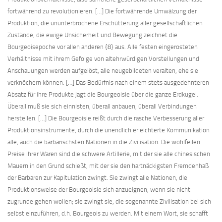
fortwährend zu revolutionieren. […] Die fortwährende Umwälzung der
Produktion, die ununterbrochene Erschütterung aller gesellschaftlichen
Zustände, die ewige Unsicherheit und Bewegung zeichnet die
Bourgeoisepoche vor allen anderen {8} aus. Alle festen eingerosteten
Verhältnisse mit ihrem Gefolge von altehrwürdigen Vorstellungen und
Anschauungen werden aufgelöst, alle neugebildeten veralten, ehe sie
verknöchern können. […] Das Bedürfnis nach einem stets ausgedehnteren
Absatz für ihre Produkte jagt die Bourgeoisie über die ganze Erdkugel.
Überall muß sie sich einnisten, überall anbauen, überall Verbindungen
herstellen. […] Die Bourgeoisie reißt durch die rasche Verbesserung aller
Produktionsinstrumente, durch die unendlich erleichterte Kommunikation
alle, auch die barbarischsten Nationen in die Zivilisation. Die wohlfeilen
Preise ihrer Waren sind die schwere Artillerie, mit der sie alle chinesischen
Mauern in den Grund schießt, mit der sie den hartnäckigsten Fremdenhaß
der Barbaren zur Kapitulation zwingt. Sie zwingt alle Nationen, die
Produktionsweise der Bourgeoisie sich anzueignen, wenn sie nicht
zugrunde gehen wollen; sie zwingt sie, die sogenannte Zivilisation bei sich
selbst einzuführen, d.h. Bourgeois zu werden. Mit einem Wort, sie schafft