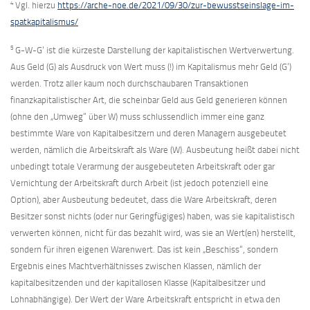
4
Vgl. hierzu
https://arche-noe.de/2021/09/30/zur-bewusstseinslage-im-
spatkapitalismus/
5
G-W-G‘ ist die kürzeste Darstellung der kapitalistischen Wertverwertung.
Aus Geld (G) als Ausdruck von Wert muss (!) im Kapitalismus mehr Geld (G‘)
werden. Trotz aller kaum noch durchschaubaren Transaktionen
finanzkapitalistischer Art, die scheinbar Geld aus Geld generieren können
(ohne den „Umweg“ über W) muss schlussendlich immer eine ganz
bestimmte Ware von Kapitalbesitzern und deren Managern ausgebeutet
werden, nämlich die Arbeitskraft als Ware (W). Ausbeutung heißt dabei nicht
unbedingt totale Verarmung der ausgebeuteten Arbeitskraft oder gar
Vernichtung der Arbeitskraft durch Arbeit (ist jedoch potenziell eine
Option), aber Ausbeutung bedeutet, dass die Ware Arbeitskraft, deren
Besitzer sonst nichts (oder nur Geringfügiges) haben, was sie kapitalistisch
verwerten können, nicht für das bezahlt wird, was sie an Wert(en) herstellt,
sondern für ihren eigenen Warenwert. Das ist kein „Beschiss“, sondern
Ergebnis eines Machtverhältnisses zwischen Klassen, nämlich der
kapitalbesitzenden und der kapitallosen Klasse (Kapitalbesitzer und
Lohnabhängige). Der Wert der Ware Arbeitskraft entspricht in etwa den