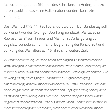
fast schon ergebenes Stöhnen des Schreibers im Hintergrund zu
hören glaubt, ist das keine Halluzination, sondern konkrete
Einfühlung.
Das „Wahlrecht“ (S. 11 f) soll verändert werden. Der Bundestag soll
verkleinert werden (weniger Überhangmandate). „Päritätische
Repräsentanz“ von „Frauen und Männern“, Verlängerung der
Legislaturperiode auf fünf Jahre, Begrenzung der Kanzlerzeit und
Senkung des Wahlalters auf 16 Jahre sind weitere Ziele.
Zwischenbemerkung: Ich sehe schon seit einigen Abschnitten meiner
Ausführungen in Überschärfe das Kopfschütteln einiger Leser*innen, die
in ihrer durchaus kritisch orientierten Mitmach-Gutwilligkeit denken, wie
abwegig es ist, etwas gegen Transparenz, Bürgerbeteiligung,
Digitalisierung, Absenkung des Wahlalters usw. usw. zu haben. Nur, das
habe ich gar nicht. Ihr könnt und solltet den Kopf ganz ruhig halten, denn
es ist doch offenkundig, dass hier eine Koalition der politischen Klasse
angesichts der drastischen Krise auf nahezu allen Ebenen ihre Mission in
einer Veränderung der Methoden, nicht aber in einer Veränderung der