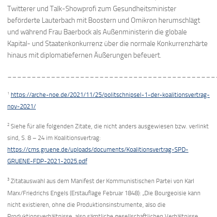
Twitterer und Talk-Showprofi zum Gesundheitsminister
beförderte Lauterbach mit Boostern und Omikron herumschlägt
und während Frau Baerbock als Außenministerin die globale
Kapital- und Staatenkonkurrenz über die normale Konkurrenzhärte
hinaus mit diplomatiefernen Äußerungen befeuert.
___________________________________________
1
https://arche-noe.de/2021/11/25/politschnipsel-1-der-koalitionsvertrag-
nov-2021/
2
Siehe für alle folgenden Zitate, die nicht anders ausgewiesen bzw. verlinkt
sind, S. 8 – 24 im Koalitionsvertrag:
https://cms.gruene.de/uploads/documents/Koalitionsvertrag-SPD-
GRUENE-FDP-2021-2025.pdf
3
Zitatauswahl aus dem Manifest der Kommunistischen Partei von Karl
Marx/Friedrichs Engels (Erstauflage Februar 1848): „Die Bourgeoisie kann
nicht existieren, ohne die Produktionsinstrumente, also die
Produktionsverhältnisse, also sämtliche gesellschaftlichen Verhältnisse