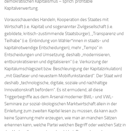
demokratischen Kapitalismus – sprich: profitable
Kapitalverwertung.
Vorausschauendes Handeln, Kooperation des Staates mit
Wirtschaft (i.e. Kapital) und sogenannter Zivilgesellschaft (i.e.
gebildete, kritisch-zustimmende Staatsbürger), „Transparenz und
Teilhabe“ (i.e. Einbindung von Wähler*innen in staats- und
kapitalnotwendige Entscheidungen), mehr „Tempo“ in
Entscheidungen und Umsetzung, deshalb „modernisieren,
entbürokratisieren und digitalisieren“ (i.e. Verkürzung der
Kapitalumschlagszeit bzw. Beschleunigung der Kapitalzirkulation)
„mit Glasfaser und neuestem Mobilfunkstandard“. Der Staat wird
deshalb „technologische, digitale, soziale und nachhaltige
Innovationskraft befördern“. Es ist ermüdend, all diese
Triggerbegriffe aus dem Arsenal moderner BWL- und VWL-
Seminare zur sozial-ökologischen Marktwirtschaft allein in der
Einleitung zum zweiten Kapitel lesen zu müssen, da kann auch
keine Spannung mehr erzeugen, wie man an manchen Sätzen
erkennen kann, welche Partei welchen Begriff oder welchen Satz in