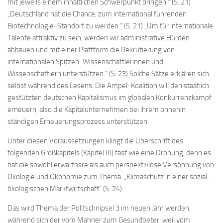
mit jeweils einem inhaltlichen Schwerpunkt bringen.“ (S. 21)
„Deutschland hat die Chance, zum international führenden
Biotechnologie-Standort zu werden.“ (S. 21) „Um für internationale
Talente attraktiv zu sein, werden wir administrative Hürden
abbauen und mit einer Plattform die Rekrutierung von
internationalen Spitzen-Wissenschaftlerinnen und -
Wissenschaftlern unterstützen.“ (S. 23) Solche Sätze erklären sich
selbst während des Lesens. Die Ampel-Koalition will den staatlich
gestützten deutschen Kapitalismus im globalen Konkurrenzkampf
erneuern, also die Kapitalunternehmen bei ihrem ohnehin
ständigen Erneuerungsprozess unterstützen.
Unter diesen Voraussetzungen klingt die Überschrift des
folgenden Großkapitels (Kapitel III) fast wie eine Drohung, denn es
hat die sowohl erwartbare als auch perspektivlose Versöhnung von
Ökologie und Ökonomie zum Thema. „Klimaschutz in einer sozial-
ökologischen Marktwirtschaft“ (S. 24)
Das wird Thema der Politschnipsel 3 im neuen Jahr werden,
während sich der vom Mahner zum Gesundbeter, weil vom