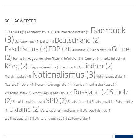
SCHLAGWÖRTER
Baerbock
3. Weltkrieg
(1)
Antisemitismus
(1)
Argumentationsfallen
(1)
(3)
Deutschland
(2)
Bandenkriege
(1)
Butter
(1)
Faschismus
(2)
FDP
(2)
Grüne
Gehorsam
(1)
Geldfetisch
(1)
(2)
Hamas
(1)
Hegeomonialkonflikte
(1)
Infokokon
(1)
Kanonen
(1)
Kapitalfetisch
(1)
Krieg
(2)
Lindner
(2)
Kriegsvorbereitung
(1)
Lambrecht
(1)
Nationalismus
(3)
Moralismusfalle
(1)
Nationalismusfalle
(1)
Nazifalle
(1)
Opfer
(1)
Personifizierungsfalle
(1)
Pistorius
(1)
politische Klasse
(1)
Russland
(2)
Scholz
Privatismusfalle
(1)
Profitkrieg
(1)
Rassismus
(1)
(2)
SPD
(2)
Sozuialdarwinismus
(1)
Staatsbürger
(1)
Staatsgewalt
(1)
Sytsemkrise
Ukraine
(2)
(1)
Verteidigungsministerium
(1)
Weltkapitalismus
(1)
Weltkriegsgefahr
(1)
Weltordnungskrieg
(1)
Zeitenwende
(1)