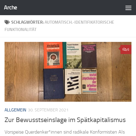
Arche
Zum Inhalt springen
SCHLAGWÖRTER:
AUTOMATISCH.-IDENTIFIKATORISCHE
FUNKTIONALITÄT
6
ALLGEMEIN
30. SEPTEMBER 2021
Zur Bewusstseinslage im Spätkapitalismus
Vorspeise Querdenker*innen sind radikale Konformisten Als